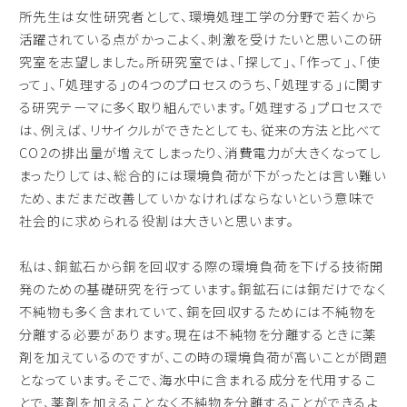
所先生は女性研究者として、環境処理工学の分野で若くから
活躍されている点がかっこよく、刺激を受けたいと思いこの研
究室を志望しました。所研究室では、「探して」、「作って」、「使
って」、「処理する」の4つのプロセスのうち、「処理する」に関す
る研究テーマに多く取り組んでいます。「処理する」プロセスで
は、例えば、リサイクルができたとしても、従来の方法と比べて
CO2の排出量が増えてしまったり、消費電力が大きくなってし
まったりしては、総合的には環境負荷が下がったとは言い難い
ため、まだまだ改善していかなければならないという意味で
社会的に求められる役割は大きいと思います。
私は、銅鉱石から銅を回収する際の環境負荷を下げる技術開
発のための基礎研究を行っています。銅鉱石には銅だけでなく
不純物も多く含まれていて、銅を回収するためには不純物を
分離する必要があります。現在は不純物を分離するときに薬
剤を加えているのですが、この時の環境負荷が高いことが問題
となっています。そこで、海水中に含まれる成分を代用するこ
とで、薬剤を加えることなく不純物を分離することができるよ